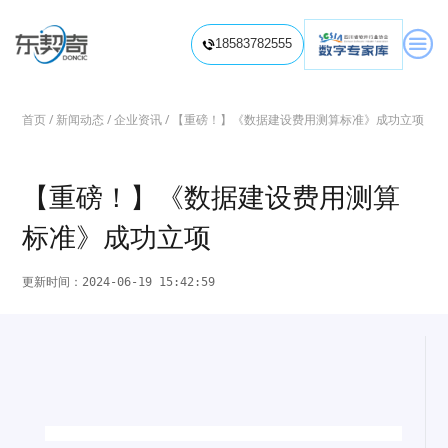

18583782555

关于我们
信息化项目造价
首页
/
新闻动态
/
企业资讯
/ 【重磅！】《数据建设费用测算标准》成功立项
信息化项目造价咨询
信息化项目造价视频
信息化项目审计
信息系统内部审计
信息化项目专项审计
【重磅！】《数据建设费用测算
培训赋能中心
标准》成功立项
预算标准解读
项目费用分析
软件造价培训
信息系统审计培训
软件工程造价题库
信息化项目造价知识
专业视频课程

信息化项目审计知识
更新时间：2024-06-19 15:42:59
信息化项目评价
履约验收
绩效评价/后评价
软件资产评估
数智评估工具
新闻动态
联系我们