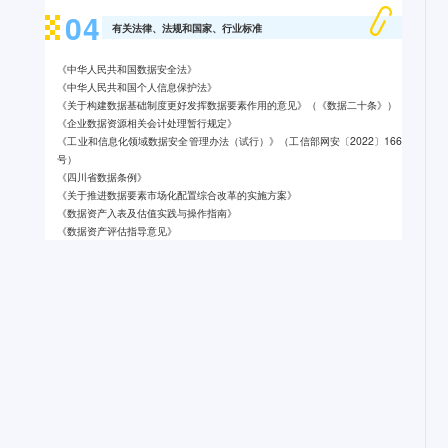
0
4
有关法律、法规和国家、行业标准
《中华人民共和国数据安全法》
《中华人民共和国个人信息保护法》
《关于构建数据基础制度更好发挥数据要素作用的意见》（《数据二十条》）
《企业数据资源相关会计处理暂行规定》
《工业和信息化领域数据安全管理办法（试行）》（工信部网安〔2022〕166
号）
《四川省数据条例》
《关于推进数据要素市场化配置综合改革的实施方案》
《数据资产入表及估值实践与操作指南》
《数据资产评估指导意见》