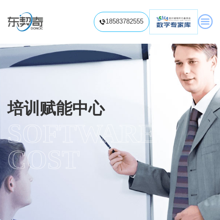
信息化项目造价咨询
信息化项目造价视频
信息化项目审计

18583782555

信息系统内部审计
信息化项目专项审计
培训赋能中心
预算标准解读
项目费用分析
软件造价培训
信息系统审计培训
软件工程造价题库
信息化项目造价知识
专业视频课程

信息化项目审计知识
信息化项目评价
履约验收
绩效评价/后评价
软件资产评估
数智评估工具
培训赋能中心
新闻动态
SOFTWARE 
联系我们
COST