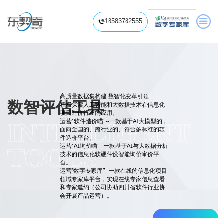

18583782555

关于我们
高质量数据集构建 数智化变革引领
信息化项目造价
数智评估工具
积极探索人工智能和大数据技术在信息化
信息化项目造价咨询
信息化项目造价视频
项目造价行业的应用。
运营"软件造价喵"--一款基于AI大模型的，
信息化项目审计
INTELLIGENT 
面向全国的、跨行业的、符合多标准的软
信息系统内部审计
信息化项目专项审计
件造价平台。
培训赋能中心
运营"AI询价喵"--一款基于AI与大数据分析
TOOLS
技术的信息化软硬件设智能询价审价平
预算标准解读
项目费用分析
软件造价培训
信息系统审计培训
台。
软件工程造价题库
信息化项目造价知识
专业视频课程

信息化项目审计知识
运营“数字专家库”--一款在线的信息化项目
领域专家库平台，实现在线专家信息查看
信息化项目评价
和专家邀约（公司协助四川省软件行业协
履约验收
绩效评价/后评价
软件资产评估
会开展产品运营）。
数智评估工具