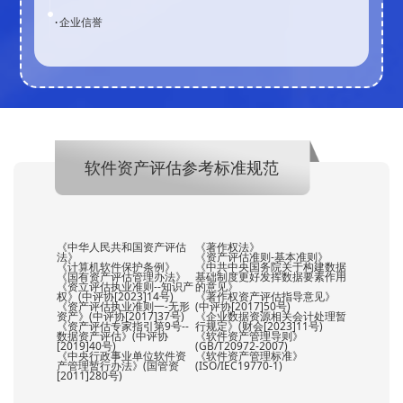
·企业信誉
软件资产评估参考标准规范
《中华人民共和国资产评估
《著作权法》
法》
《资产评估准则-基本准则》
《计算机软件保护条例》
《中共中央国务院关于构建数据
《国有资产评估管理办法》
基础制度更好发挥数据要素作用
《资立评估执业准则--知识产
的意见》
权》(中评协[2023]14号)
《著作权资产评估指导意见》
《资产评估执业准则一-无形
(中评协[2017]50号)
资产》(中评协[2017]37号)
《企业数据资源相关会计处理暂
《资产评估专家指引第9号--
行规定》(财会[2023]11号)
数据资产评估》(中评协
《软件资产管理导则》
[2019]40号)
(GB/T20972-2007)
《中央行政事业单位软件资
《软件资产管理标准》
产管理暂行办法》(国管资
(ISO/IEC19770-1)
[2011]280号)