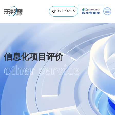

18583782555

关于我们
信息化项目评价
信息化项目造价
other service
信息化项目造价咨询
信息化项目造价视频
信息化项目审计
信息系统内部审计
信息化项目专项审计
培训赋能中心
预算标准解读
项目费用分析
软件造价培训
信息系统审计培训
软件工程造价题库
信息化项目造价知识
专业视频课程

信息化项目审计知识
信息化项目评价
履约验收
绩效评价/后评价
软件资产评估