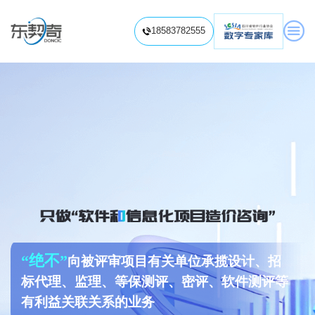

18583782555

关于我们
信息化项目造价
信息化项目造价咨询
信息化项目造价视频
信息化项目审计
信息系统内部审计
信息化项目专项审计
培训赋能中心
预算标准解读
项目费用分析
软件造价培训
信息系统审计培训
软件工程造价题库
信息化项目造价知识
专业视频课程

信息化项目审计知识
“绝不”
向被评审项目有关单位承揽设计、招
信息化项目评价
标代理、监理、等保测评、密评、软件测评等
履约验收
绩效评价/后评价
软件资产评估
有利益关联关系的业务
数智评估工具