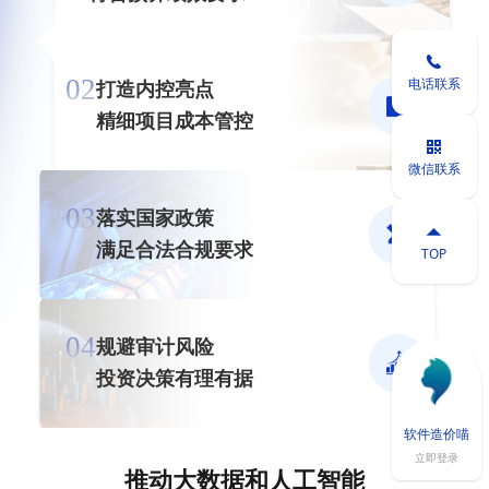

02
电话联系
打造内控亮点

精细项目成本管控

微信联系
03
落实国家政策


满足合法合规要求
TOP
04
规避审计风险

软件造价喵
立即登录
推动大数据和人工智能