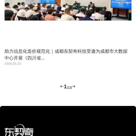
软
第三方机构做了软件造价还可以做同一项目的监理和测评吗?
软
国际上的5大ISO功能点方法标准是哪5种？
助力信息化造价规范化｜成都东契奇科技受邀为成都市大数据
2024.06.18
还
2024.05.20
助
工
中心开展《四川省...
20
20
发
2026.05.22
与
20
1
1
1






/
18
/
/
8
7