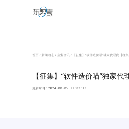
信息化项目造价
信息化项目造价咨询
信息化项目造价视频
信息化项目审计
信息系统内部审计
信息化项目专项审计
培训赋能中心
预算标准解读
项目费用分析
软件造价培训
信息系统审计培训
软件工程造价题库
信息化
信息化项目评价
履约验收
绩效评价/后评价
软件资产评估
首页
/
新闻动态
/
企业资讯
/ 【征集】“软件造价喵”独家代理商【征
数智评估工具
新闻动态
【征集】“软件造价喵”独家代
联系我们
更新时间：2024-08-05 11:03:13