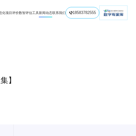
息化项目评价
数智评估工具
新闻动态
联系我们
18583782555


征集】