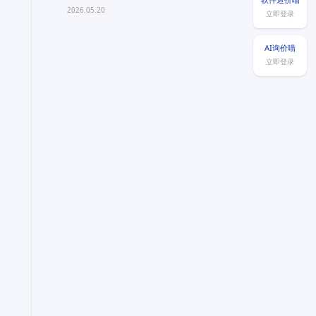
—— 成都东契奇科技深...
2026.05.20
立即登录
AI询价喵
立即登录