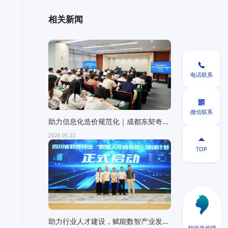
相关新闻

电话联系

微信联系
助力信息化造价规范化｜成都东契奇科
技受邀为成都市大数据中...
2026.05.22

TOP
助力行业人才建设，赋能数智产业发展
软件造价喵