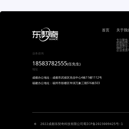
首页
关于我
专注聚焦
把握趋势
价值输出
抛砖引玉
企业资质
业务咨询
18583782555
(任先生)
地址
成都办公地址：成都市武侯区兆信中心4栋11楼1112号
福建办公地址：福州市鼓楼区华润万象三期S16栋503
 ©  2022成都东契奇科技有限公司
蜀ICP备2023009425号-1