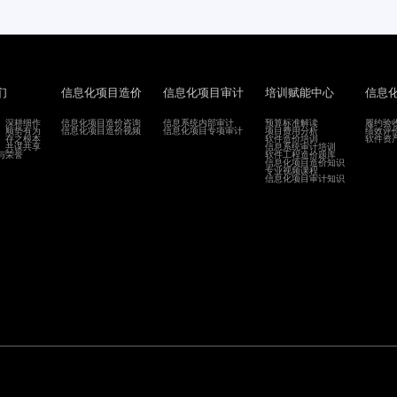
们
信息化项目造价
信息化项目审计
培训赋能中心
信息
、深耕细作
信息化项目造价咨询
信息系统内部审计
预算标准解读
履约验
、顺势有为
信息化项目造价视频
信息化项目专项审计
项目费用分析
绩效评
、存之根本
软件造价培训
软件资
、共谋共享
信息系统审计培训
与荣誉
软件工程造价题库
信息化项目造价知识
专业视频课程
信息化项目审计知识