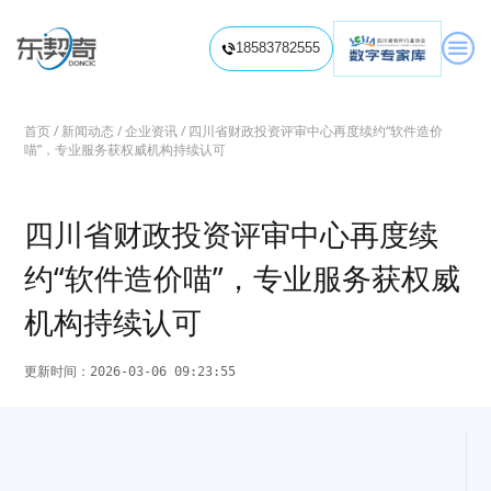
信息化项目造价

18583782555
信息化项目造价咨询
信息化项目造价视频

信息化项目审计
信息系统内部审计
信息化项目专项审计
培训赋能中心
首页
/
新闻动态
/
企业资讯
/ 四川省财政投资评审中心再度续约“软件造价
喵”，专业服务获权威机构持续认可
预算标准解读
项目费用分析
软件造价培训
信息系统审计培训
软件工程造价题库
信息化项目造价知识
专业视频课程

信息化项目审计知识
信息化项目评价
四川省财政投资评审中心再度续
履约验收
绩效评价/后评价
软件资产评估
数智评估工具
约“软件造价喵”，专业服务获权威
新闻动态
机构持续认可
联系我们
更新时间：2026-03-06 09:23:55