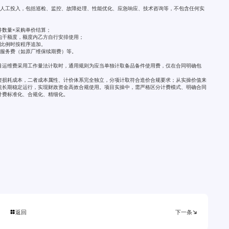
有人工投入，包括巡检、监控、故障处理、性能优化、应急响应、技术咨询等，不包含任何实
件数量×采购单价结算；
包干额度，额度内乙方自行安排使用；
定比例时按程序追加。
方服务费（如原厂维保续期费）等。
目运维费采用工作量法计取时，通用规则为应当单独计取备品备件使用费，仅在合同明确包
资损耗成本，二者成本属性、计价体系完全独立，分项计取符合造价合规要求；从实操价值来
统长期稳定运行，实现财政资金高效合规使用。项目实操中，需严格区分计费模式、明确合同
计费标准化、合规化、精细化。
返回
下一条

