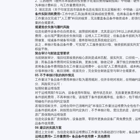
2. 江西赣州《赣州市本级政府投资数字化项目费用编制指南》中明确：硬件
为单独计费科目，与工作量费用并列。
3. 湖北宜昌《关于印发宜昌市级政务信息化项目支出定额标准》中明确：运
备件实际消耗费用
+工作中的工具(如果有)采购或租赁费用。也将备品备件
工作量法仅完成了“人工费”科目的核算，无法覆盖备品备件物资成本，若强
量的合规要求。
规避造价失衡与履约风险
信息化硬件设备存在自然老化、故障损耗规律，尤其是运行3年以上的机房
费用，会出现严重的造价失衡问题：运维人工工时固定，但备品备件损耗为
障修复、缩减备件储备等问题，最终影响信息系统稳定运行。
反之，单独计取备品备件费，可实现“人工服务据实计取、物资损耗据实列支
权益平衡。
契合审计与财政监管要求
当前财政审计、项目结算核查的核心原则是成本匹配、据实列支、口径统一
源；而备品备件费用对应实物采购、更换台账、验收记录，属于独立的物资
若将备品备件费用隐含在工作量法运维费中，会出现“人工费用虚高、成本构
分项单独计取，账目清晰、依据充分，完全契合财政监管与审计合规要求。
05 不予单独计取的例外情况
工作量法下备品备件费用单独计取为通用规则，但并非绝对准则，在明确约
分、风险双方认可：
短期轻量运维场景
对于运维周期1年以内、设备使用年限短、硬件状态良好、无批量更换需求
备件损耗费用，不再单独计取。该场景下备件损耗概率低、金额小，包干模
明确包干的合同约定场景
若项目招标文件、运维合同中已清晰约定“本项目工作量法运维费为全包包干
品备件损耗成本，则按照合同约定执行，不予单独计取。需注意的是，该约
原厂质保期内运维场景
信息化设备原厂质保期内，设备故障、零部件更换由设备厂商免费负责，运
品备件使用费。
06 建议的实践方案
通过上文分析，当信息化项目运维费以工作量法为基础进行计取时，备品备
运维总费用= 工作量费用+ 备品备件使用费 + 其他费用