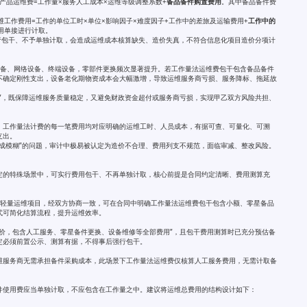
产品运维费=工作量×服务人工成本×运维等级调整系数+
备品备件购置费用
。其中备品备件费
维工作费用=工作的单位工时×单位×影响因子×难度因子+工作中的差旅及运输费用+
工作中的
费用单接进行计取。
行包干、不予单独计取，会造成运维成本核算缺失、造价失真，不符合信息化项目造价分项计
设备、网络设备、终端设备，零部件更换频次显著提升。若工作量法运维费包干包含备品备件
不确定刚性支出，设备老化期物资成本会大幅激增，导致运维服务商亏损、服务降标、拖延故
”，既保障运维服务质量稳定，又避免财政资金超付或服务商亏损，实现甲乙双方风险共担、
。工作量法计费的每一笔费用均对应明确的运维工时、人员成本，有据可查、可量化、可溯
支出。
成模糊”的问题，审计中极易被认定为造价不合理、费用列支不规范，面临审减、整改风险。
定的特殊场景中，可实行费用包干、不再单独计取，核心前提是合同约定清晰、费用测算充
的轻量运维项目，经双方协商一致，可在合同中明确工作量法运维费包干包含小额、零星备品
式可简化结算流程，提升运维效率。
价，包含人工服务、零星备件更换、设备维修等全部费用”，且包干费用测算时已充分预估备
定必须前置公示、测算有据，不得事后强行包干。
维服务商无需承担备件采购成本，此场景下工作量法运维费仅核算人工服务费用，无需计取备
件使用费应当单独计取，不应包含在工作量之中。建议将运维总费用的结构设计如下：