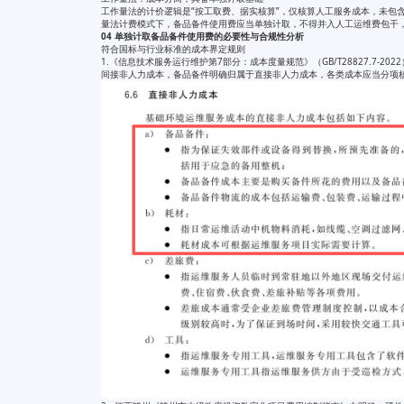
工作量法的计价逻辑是“按工取费、据实核算”，仅核算人工服务成本，未包
量法计费模式下，备品备件使用费应当单独计取，不得并入人工运维费包干
04 单独计取备品备件使用费的必要性与合规性分析
符合国标与行业标准的成本界定规则
1.《信息技术服务运行维护第7部分：成本度量规范》（GB/T28827.7
间接非人力成本，备品备件明确归属于直接非人力成本，各类成本应当分项