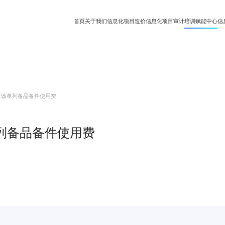
首页
关于我们
信息化项目造价
信息化项目审计
培训赋能中心
信
项目造价知识
专业视频课程
信息化项目审计知识
应该单列备品备件使用费
列备品备件使用费