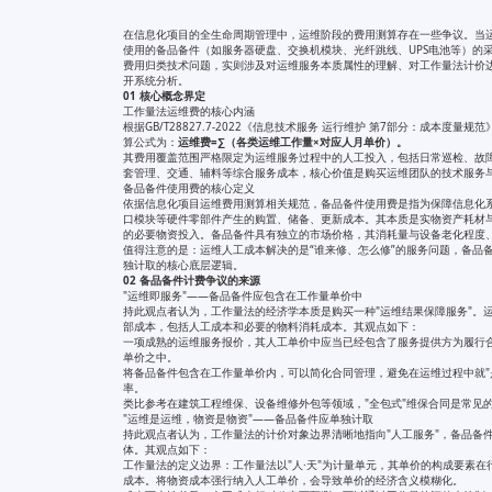
在信息化项目的全生命周期管理中，运维阶段的费用测算存在一些争议。当
使用的备品备件（如服务器硬盘、交换机模块、光纤跳线、UPS电池等）的
费用归类技术问题，实则涉及对运维服务本质属性的理解、对工作量法计价
开系统分析。
01 核心概念界定
工作量法运维费的核心内涵
根据GB/T28827.7-2022《信息技术服务 运行维护 第7部分：成本
算公式为：
运维费=∑（各类运维工作量×对应人月单价）。
其费用覆盖范围严格限定为运维服务过程中的人工投入，包括日常巡检、故
套管理、交通、辅料等综合服务成本，核心价值是购买运维团队的技术服务
备品备件使用费的核心定义
依据信息化项目运维费用测算相关规范，备品备件使用费是指为保障信息化
口模块等硬件零部件产生的购置、储备、更新成本。其本质是实物资产耗材
的必要物资投入。备品备件具有独立的市场价格，其消耗量与设备老化程度
值得注意的是：运维人工成本解决的是“谁来修、怎么修”的服务问题，备品
独计取的核心底层逻辑。
02 备品备件计费争议的来源
"运维即服务"——备品备件应包含在工作量单价中
持此观点者认为，工作量法的经济学本质是购买一种"运维结果保障服务"。
部成本，包括人工成本和必要的物料消耗成本。其观点如下：
一项成熟的运维服务报价，其人工单价中应当已经包含了服务提供方为履行合
单价之中。
将备品备件包含在工作量单价内，可以简化合同管理，避免在运维过程中就"
率。
类比参考在建筑工程维保、设备维修外包等领域，"全包式"维保合同是常见
"运维是运维，物资是物资"——备品备件应单独计取
持此观点者认为，工作量法的计价对象边界清晰地指向"人工服务"，备品备
体。其观点如下：
工作量法的定义边界：工作量法以"人·天"为计量单元，其单价的构成要素
成本。将物资成本强行纳入人工单价，会导致单价的经济含义模糊化。