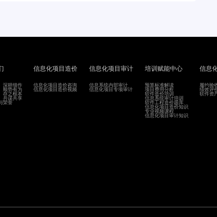
们
信息化项目造价
信息化项目审计
培训赋能中心
信息
、深耕细作
信息化项目造价咨询
信息系统内部审计
预算标准解读
履约验
、顺势有为
信息化项目造价视频
信息化项目专项审计
项目费用分析
绩效评
、存之根本
软件造价培训
软件资
、共谋共享
信息系统审计培训
与荣誉
软件工程造价题库
信息化项目造价知识
专业视频课程
信息化项目审计知识