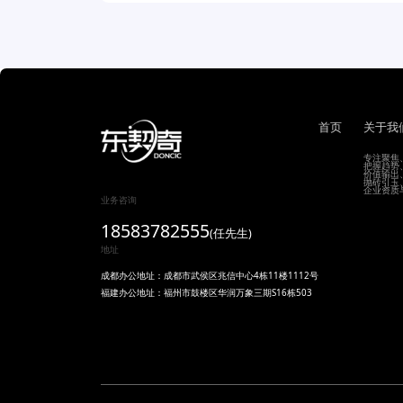
首页
关于我
专注聚焦
把握趋势
价值输出
抛砖引玉
企业资质
业务咨询
18583782555
(任先生)
地址
成都办公地址：成都市武侯区兆信中心4栋11楼1112号
福建办公地址：福州市鼓楼区华润万象三期S16栋503