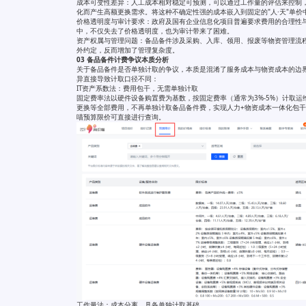
成本可变性差异：人工成本相对稳定可预测，可以通过工作量的评估来控制
化而产生高额更换需求。将这种不确定性强的成本嵌入到固定的"人·天"单
价格透明度与审计要求：政府及国有企业信息化项目普遍要求费用的合理性
中，不仅失去了价格透明度，也为审计带来了困难。
资产权属与管理问题：备品备件涉及采购、入库、领用、报废等物资管理流
外约定，反而增加了管理复杂度。
03 备品备件计费争议本质分析
关于备品备件是否单独计取的争议，本质是混淆了服务成本与物资成本的边
异直接导致计取口径不同：
IT资产系数法：费用包干，无需单独计取
固定费率法以硬件设备购置费为基数，按固定费率（通常为3%-5%）计取
更换等全部费用，不再单独计取备品备件费，实现人力+物资成本一体化包干
喵预算限价可直接进行查询。
工作量法：成本分离，具备单独计取基础