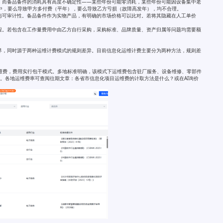
，而备品备件的消耗具有高度不确定性——某些年份可能零消耗，某些年份可能因设备集中老
价中，要么导致甲方多付费（平年），要么导致乙方亏损（故障高发年），均不合理。
与可审计性。备品备件作为实物产品，有明确的市场价格可以比对。若将其隐藏在人工单价
程。若包含在工作量费用中由乙方自行采购，采购标准、品牌质量、资产归属等问题均需要额
界，同时源于两种运维计费模式的规则差异。目前信息化运维计费主要分为两种方法，规则差
运维费，费用实行包干模式。多地标准明确，该模式下运维费包含驻厂服务、设备维修、零部件
。各地运维费率可查阅往期文章：各省市信息化项目运维费的计取方法是什么？或在AI询价