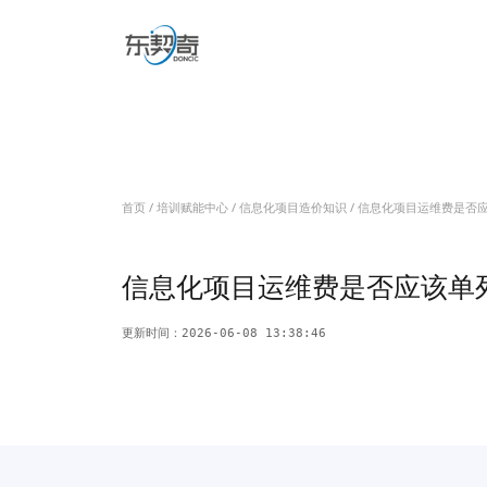
关于我们
信息化项目造价
信息化项目造价咨询
信息化项目造价视频
信息化项目审计
信息系统内部审计
信息化项目专项审计
培训赋能中心
预算标准解读
项目费用分析
软件造价培训
信息系统审计培训
软件工程造价题库
信息化
信息化项目评价
首页
/
培训赋能中心
/
信息化项目造价知识
/ 信息化项目运维费是否
履约验收
绩效评价/后评价
软件资产评估
数智评估工具
信息化项目运维费是否应该单
新闻动态
联系我们
更新时间：2026-06-08 13:38:46