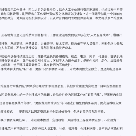
运维费采用工作量法，即以人月为计量单位，结合人工单价进行费用测算时，运维过程中所需
采购与消耗费用，是否应当在工作量计费体系之外单独列项计取？这一问题看似是一个简单的
边界的界定、对风险分担机制的设计，以及对合同履约管理的深层考量。本文将从多个维度展
度量规范》及各地方信息化运维费用测算标准，工作量法运维费的核算核心为“人力服务成本”，通用计
障排查、系统调试、问题处置、台账管理、技术支撑、应急值守等人员费用，同时包含少量配
与人力工时，不包含硬件设备、零部件等实物资产成本。
系统硬件设备持续稳定运行，储备或更换的备用模块、硬盘、电源、网卡、传感器、交换机端
与设备更换成本，属于物资类刚性支出，区别于人力服务成本，是硬件损耗、老化、故障修复
、故障率、使用环境等因素相关，具有较强的不确定性。
备件成本解决的是“备什么、更换什么”的物资问题，二者成本属性完全独立，这是判断是否单
运维服务方承接的是"保障系统可用性"的完整责任，其报价应覆盖为实现这一目标所发生的全
同义务所发生的一切合理成本的摊销，备品备件作为运维工作的"必要消耗"，理应被内化到
是否需要更换某个部件"、"更换费用由谁承担"等问题进行频繁的商务谈判，提高运维响应效
的商业模式——即维保方以固定费用承担全部维修责任，包括必要的零配件更换。
件属于物资采购范畴，二者在成本性质、定价机制、风险特征上存在本质差异，不应混为一
在行业规范中有明确定义，通常包括人员工资、社保、管理费、合理利润等，并不包含实物材料