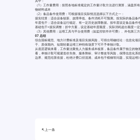
其中：
（1）工作量费用：按照各地标准规定的工作量计取方法进行测算，涵盖所
物材料成本
（2）备品备件使用费：可根据项目实际情况选择以下方式之一：
据实结算：适合设备较新、故障率低、备件消耗不可预测。按实际的备品备
年度包干：适合设备运行稳定、有一定历史故障数据。按年度设定备品备件
基础包干+据实调整：折中方案，设定基础年度额度，实际消耗超出额度一
（3）其他费用：运维工具与平台使用费（如监控软件许可费）、外包第三
07 总结
综合国标规范、地方计费标准及项目实操风险，可得出明确结论：信息化项
干、质保期内、短期轻量运维三种特殊场景下可不予单独计取。
从底层逻辑来看，工作量法聚焦人力服务成本核算，备品备件属于独立的物
看，单独计取可规避造价失衡、服务降标、审计整改等风险，保障信息化系
边界、规范结算依据，杜绝计费口径混淆、成本包干模糊等问题，实现运维

上一条