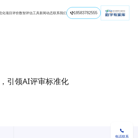
息化项目评价
数智评估工具
新闻动态
联系我们
18583782555


，引领AI评审标准化

电话联系