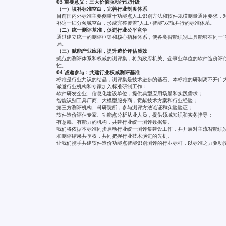
03 重要意义：三大价值驱动行业升级
（一）填补标准空白，完善行业制度体系
目前国内外标准主要侧重于功能点人工识别方法和软件规模测量通用要求，对
补这一细分领域空白，形成完整覆盖”人工+智能”双轨并行的标准体系。
（二）统一测评基准，促进行业公平竞争
通过建立统一的测评框架和核心指标体系，使各类智能识别工具能够在同一”
局。
（三）赋能产业应用，提升造价评估质效
规范的测评体系和权威的测评集，将为政府机关、企事业单位的软件造价评估
性。
04 诚邀参与：共建行业权威测评基准
标准是行业共识的结晶，测评集是技术进步的基石。本标准的研制离不开广
诚邀行业机构和专家加入标准研制工作：
软件研发企业、信息化建设单位，提供典型应用场景和实践需求；
智能识别工具厂商、大模型服务商，贡献技术方案和行业经验；
第三方测评机构、科研院所，参与测评方法论证和实验验证；
软件造价评估专家、功能点分析从业人员，提供领域知识和实务指导；
有意愿、有能力的机构，共建行业统一测评数据集。
我们将依据本标准同步启动行业统一测评集建设工作，并开展对主流智能识
和测评结果共享权，共同把握行业技术演进的先机。
让我们携手共建软件造价功能点智能识别测评的行业标杆，以标准之力驱动