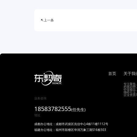

上一条
首页
关于我
专注聚焦
把握趋势
价值输出
抛砖引玉
企业资质
业务咨询
18583782555
(任先生)
地址
成都办公地址：成都市武侯区兆信中心4栋11楼1112号
福建办公地址：福州市鼓楼区华润万象三期S16栋503