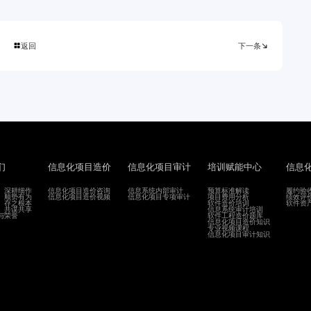
返回
下一条


们
信息化项目造价
信息化项目审计
培训赋能中心
信息
、深耕细作
信息化项目造价咨询
信息系统内部审计
预算标准解读
履约验
、顺势有为
信息化项目造价视频
信息化项目专项审计
项目费用分析
绩效评
、存之根本
软件造价培训
软件资
、共谋共享
信息系统审计培训
与荣誉
软件工程造价题库
信息化项目造价知识
专业视频课程
信息化项目审计知识